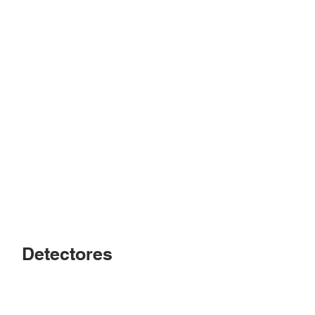
Interface amplificador wireless
Detectores
Detector óptico wireless
Detector térmico wireless