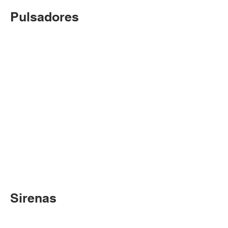
Pulsadores
Pulsador direccionable wireless
Caja protección pulsador roja
Sirenas
Sirena wireless
Sirena óptico acústica wireless